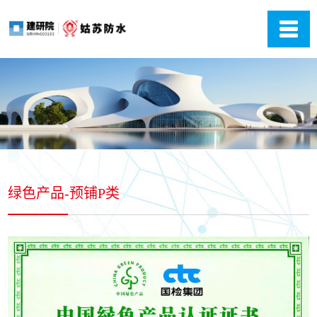
绿色产品-预铺P类