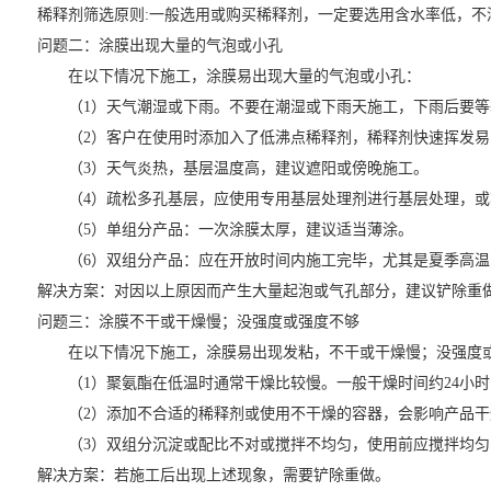
稀释剂筛选原则:一般选用或购买稀释剂，一定要选用含水率低，不
问题二：涂膜出现大量的气泡或小孔
在以下情况下施工，涂膜易出现大量的气泡或小孔：
（1）天气潮湿或下雨。不要在潮湿或下雨天施工，下雨后要等
（2）客户在使用时添加入了低沸点稀释剂，稀释剂快速挥发易
（3）天气炎热，基层温度高，建议遮阳或傍晚施工。
（4）疏松多孔基层，应使用专用基层处理剂进行基层处理，或
（5）单组分产品：一次涂膜太厚，建议适当薄涂。
（6）双组分产品：应在开放时间内施工完毕，尤其是夏季高温
解决方案：对因以上原因而产生大量起泡或气孔部分，建议铲除重
问题三：涂膜不干或干燥慢；没强度或强度不够
在以下情况下施工，涂膜易出现发粘，不干或干燥慢；没强度或
（1）聚氨酯在低温时通常干燥比较慢。一般干燥时间约24小时
（2）添加不合适的稀释剂或使用不干燥的容器，会影响产品干
（3）双组分沉淀或配比不对或搅拌不均匀，使用前应搅拌均匀
解决方案：若施工后出现上述现象，需要铲除重做。