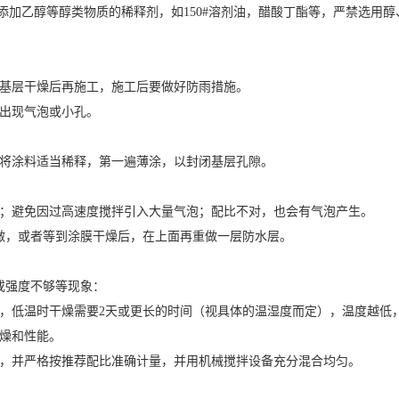
添加乙醇等醇类物质的稀释剂，如150#溶剂油，醋酸丁酯等，严禁选用
基层干燥后再施工，施工后要做好防雨措施。
出现气泡或小孔。
将涂料适当稀释，第一遍薄涂，以封闭基层孔隙。
；避免因过高速度搅拌引入大量气泡；配比不对，也会有气泡产生。
做，或者等到涂膜干燥后，在上面再重做一层防水层。
强度不够等现象：
，低温时干燥需要2天或更长的时间（视具体的温湿度而定），温度越低
燥和性能。
，并严格按推荐配比准确计量，并用机械搅拌设备充分混合均匀。