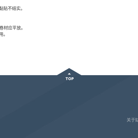
黏贴不结实。
，卷材应平放。
用。
关于