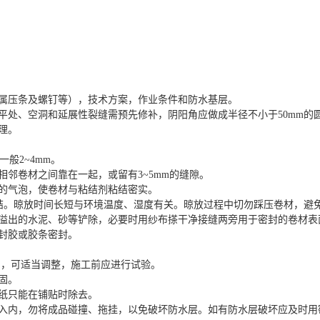
金属压条及螺钉等），技术方案，作业条件和防水基层。
平处、空洞和延展性裂缝需预先修补，阴阳角应做成半径不小于50mm的
理。
般2~4mm。
邻卷材之间靠在一起，或留有3~5mm的缝隙。
的气泡，使卷材与粘结剂粘结密实。
步粘结。晾放时间长短与环境温度、湿度有关。晾放过程中切勿踩压卷材，避
溢出的水泥、砂等铲除，必要时用纱布搽干净接缝两旁用于密封的卷材表面
封胶或胶条密封。
同，可适当调整，施工前应进行试验。
固。
纸只能在铺贴时除去。
车入内，勿将成品碰撞、拖挂，以免破坏防水层。如有防水层破坏应及时用