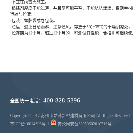
·不宜在雨雪天施工。
·粘结剂厚度不能过薄，并且尽可能平整，不能坑坑洼洼，否则卷材
运输与贮藏：
·包装：塑胶袋成卷包装。
·贮运：避免日晒雨淋，注意通风。存放于5℃~35℃的干燥阴凉处
·贮存期为12个月。超过12个月的，可测试其性能，合格则可继续使
400-828-5896
全国统一电话：
Copyright ©2017 苏州市姑苏新型建材有限公司 All Rights Reserved.
苏ICP备16014396号-1
苏公网安备32050602010516号