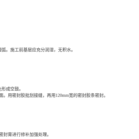
圆弧。施工前基层应充分润湿，无积水。
免形成空鼓。
。用密封胶批刮接缝，再用120mm宽的密封胶条密封。
密封膏进行修补加强处理。