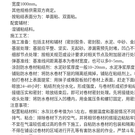
·宽度1000mm。
·其他规格供需双方商定。
·按粘结表面分为：单面粘、双面粘。
配套辅材：
·湿铺粘结料。
施工工艺：
·施工准备：包括主材和辅材（密封胶条、密封胶、水泥、中砂、
·基层处理：基层应平整、坚实、无起砂。渗漏需预先封堵，凹凸不
·细部节点处理：按相关规范或设计要求对相关节点及附加层进行处
·弹基准线：基准线间距离基本为卷材宽度，也可以多0~5mm。
·涂刮防水卷材粘结剂：水泥砂浆厚度一般10~20mm，水泥净浆厚度一
·铺贴防水卷材：将防水卷材下层的隔离纸揭掉，铺贴在粘结剂上。相
·拍打卷材上表面提浆：用抹子或橡胶板拍打卷材上表面，赶走下面
·晾放24~48小时：粘结剂充分水化，形成强度，与卷材形成初
·接缝压实和密封：晾放结束后，即可对卷材密封处理。先将接缝处
·收头处理：将防水卷材压入凹槽内，用金属压条和螺钉固定，用密
注意事项：
·配置粘结材料：水灰比参考值为0.5左右，根据温度和基层情况不
·排气、粘合：排除卷材下方的空气，并将相邻卷材的搭接边粘贴牢
·不宜在气温较低或过高的条件下施工，自粘防水卷材的包装和隔离
·不得在铺设过卷材的区域进行开孔等有害防水层的作业，严禁斗